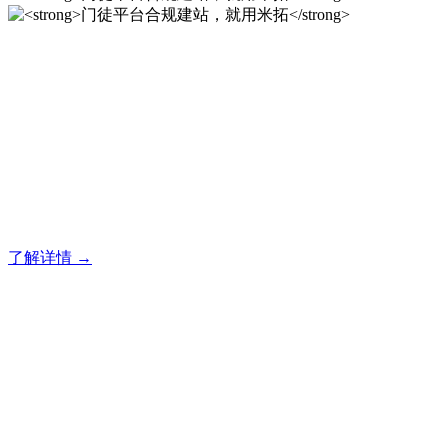
门徒平台合规建站，就用米
拓
门徒建站系统的研发，为你提供合规、安全、专业的官网解决
方案！
了解详情 →
门徒平台合规建站，就用米
拓
门徒建站系统的研发，为你提供合规、安全、专业的官网解决