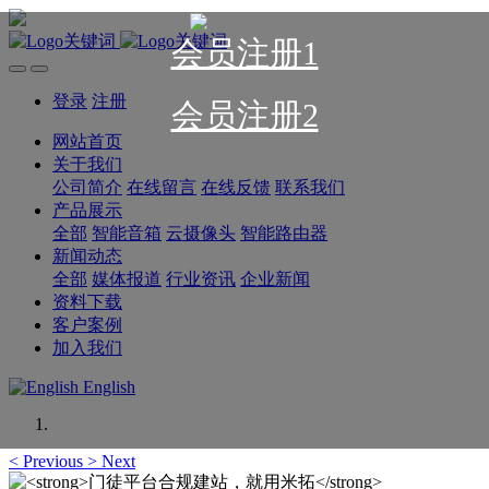
会员注册1
登录
注册
会员注册2
网站首页
关于我们
公司简介
在线留言
在线反馈
联系我们
产品展示
全部
智能音箱
云摄像头
智能路由器
新闻动态
全部
媒体报道
行业资讯
企业新闻
资料下载
客户案例
加入我们
English
<
Previous
>
Next