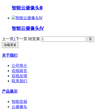
智能云摄像头Ⅲ
智能云摄像头Ⅳ
上一页
1
下一页
转至第
加载更多
关于我们
公司简介
在线留言
在线反馈
联系我们
产品展示
智能音箱
云摄像头