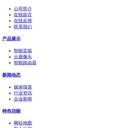
公司简介
在线留言
在线反馈
联系我们
产品展示
智能音箱
云摄像头
智能路由器
新闻动态
媒体报道
行业资讯
企业新闻
特色功能
网站地图