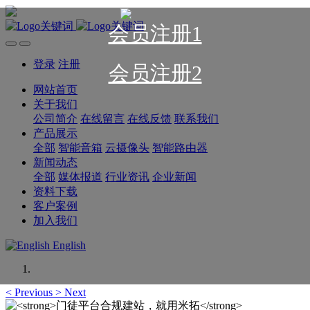
会员注册1
登录
注册
会员注册2
网站首页
关于我们
公司简介
在线留言
在线反馈
联系我们
产品展示
全部
智能音箱
云摄像头
智能路由器
新闻动态
全部
媒体报道
行业资讯
企业新闻
资料下载
客户案例
加入我们
English
<
Previous
>
Next