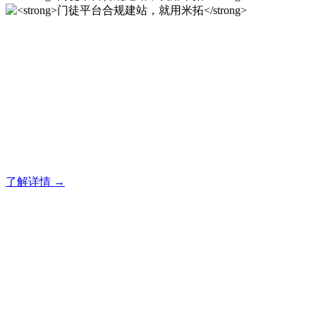
门徒平台合规建站，就用米
拓
门徒建站系统的研发，为你提供合规、安全、专业的官网解决
方案！
了解详情 →
门徒平台合规建站，就用米
拓
门徒建站系统的研发，为你提供合规、安全、专业的官网解决