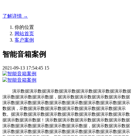
方案！
了解详情 →
你的位置
网站首页
客户案例
智能音箱案例
2021-09-13 17:54:45
15
演示数据演示数据演示数据演示数据演示数据演示数据演示数据
演示数据演示数据演示数据，据演示数据演示数据演示数据演示数据
演示数据演示数据演示数据演示数据演示数据演示数据演示数据演示
数据演，示数据演示数据演示数据演示数据演示数据演示数据演示
数。据演示数据演示数据演示数据演示数据演示数据演示数据演示数
据演示数据演示数据！演示数据演示数据演示数据演示数据演示数据
演示数据演示数据演示数据演示数据演示数据，据演示数据演示数据
演示数据演示数据演示数据演示数据演示数据演示数据演示数据演示